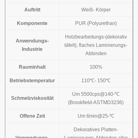
Auftritt
Weiß- Körper
Komponente
PUR (Polyurethan)
Holzbearbeitungs-
(dekorativ
Anwendungs-
täfelt),
flaches Laminierungs-
Industrie
Abbinden
Rauminhalt
100%
Betriebstemperatur
110
℃-
150℃
Um 5500cps@140-℃
Schmelzviskosität
(Brookfield-ASTMD3236)
Offene Zeit
Um 6min@25-℃
Dekoratives Platten-
Verwendungs-
Laminierungs-Abbinden aller