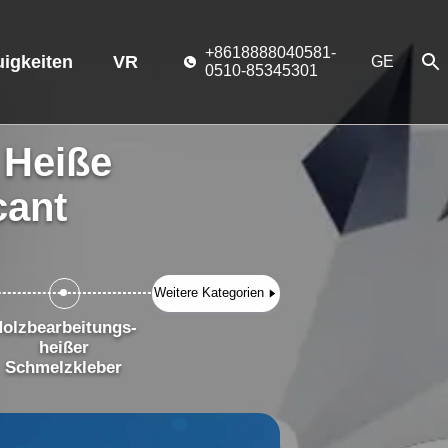
+8618888040581-
igkeiten
VR
GE
0510-85345301
 Heiße
cant
Weitere Kategorien
Holzbearbeitungs-
heißer
Schmelzkleber