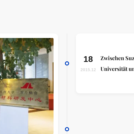
18
Zwischen Su
Universität 
2015.12
Material R
unterzeichne
Enthüllungs
u. d-Mitte vo
ADHÄSIONS
MATERIALIEN