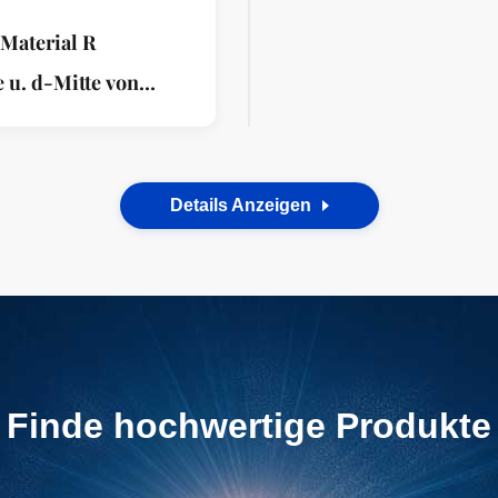
WUXIS WANL
Material R
 u. d-Mitte von
XIS WANLI.
Details Anzeigen
Finde hochwertige Produkte