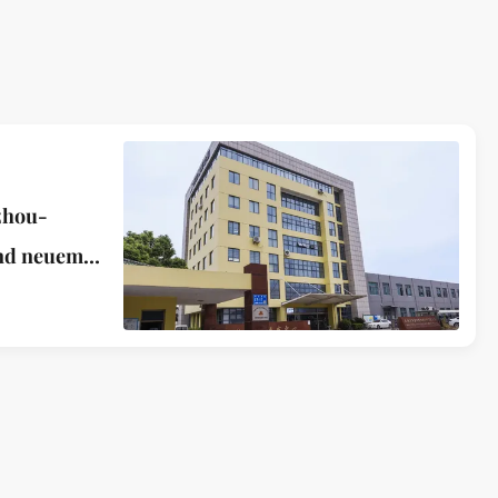
zhou-
und neuem
n und
zeremonie
n
-
 Co., Ltd.