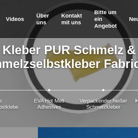
Bitte um
Über
Kontakt
Videos
ein
Neu
uns
mit uns
Angebot
 Kleber PUR Schmelz &
melzselbstkleber Fabri
e
EVA Hot Melt
Verpackender heißer
bstklebe
Adhesives
Schmelzkleber