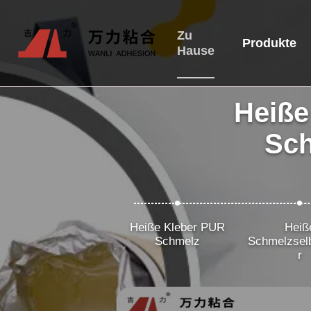
Zu
Produkte
Hause
Heiße
Sch
Heiße Kleber PUR
Heiß
Schmelz
Schmelzsel
r