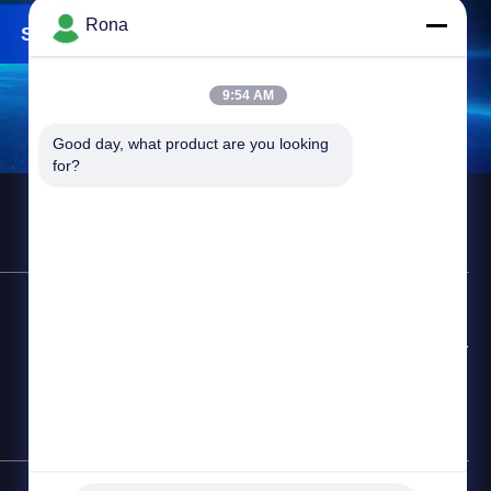
Rona
Suchen
9:54 AM
Good day, what product are you looking 
for?
Kontakt-Hotline
+8618888040581-0510-85345301
E-Mail
rona@pur-hotmeltadhesives.com