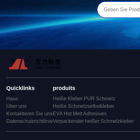
Quicklinks
produits
Haus
Heiße Kleber PUR Schmelz
Über uns
Heiße Schmelzselbstkleber
Kontaktieren Sie uns
EVA Hot Melt Adhesives
Datenschutzrichtlinie
Verpackender heißer Schmelzkleber