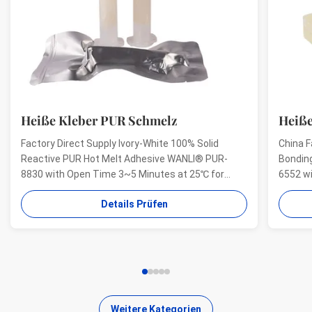
Heiße Kleber PUR Schmelz
Heiße
Factory Direct Supply Ivory-White 100% Solid
China F
Reactive PUR Hot Melt Adhesive WANLI® PUR-
Bondin
8830 with Open Time 3~5 Minutes at 25℃ for
6552 w
Electrical Structural Bonding, Perfect Bonding
And Hig
Details Prüfen
Strength Wanli® PUR hot melt adhesive PUR-8830
Aging R
for electronics structural bonding is a single-
melt ad
component reactive PUR hot ...
bonding
Weitere Kategorien