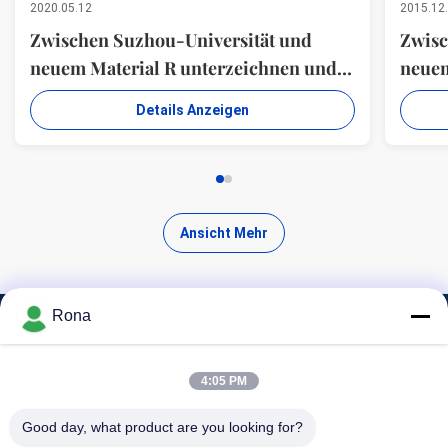
2020.05.12
2015.12
Zwischen Suzhou-Universität und
Zwisc
neuem Material R unterzeichnen und
neuem
Enthüllungszeremonie u. d-Mitte von
Enthü
Details Anzeigen
ADHÄSIONS-MATERIALIEN Co., Ltd.
ADHÄ
WUXIS WANLI.
WUXI
Ansicht Mehr
Rona
Finde hochwertige Produkte
4:05 PM
Good day, what product are you looking for?
Suchen