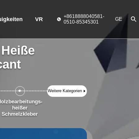
+8618888040581-
igkeiten
VR
GE
0510-85345301
 Heiße
cant
Weitere Kategorien
Holzbearbeitungs-
heißer
Schmelzkleber