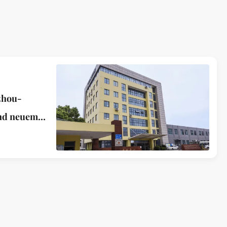
zhou-
und neuem
n und
zeremonie
n
-
 Co., Ltd.