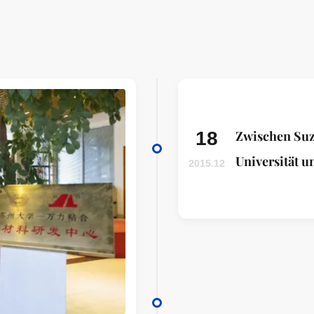
18
Zwischen Su
Universität 
2015.12
Material R
unterzeichne
Enthüllungs
u. d-Mitte vo
ADHÄSIONS
MATERIALIEN