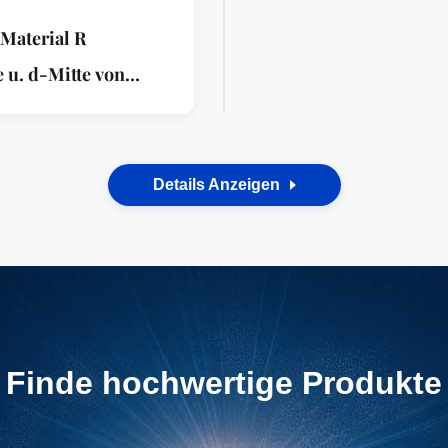
WUXIS WANL
Material R
 u. d-Mitte von
XIS WANLI.
Details Anzeigen
Finde hochwertige Produkte