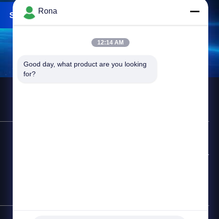
Rona
Suchen
12:14 AM
Good day, what product are you looking 
for?
Kontakt-Hotline
+8618888040581-0510-85345301
E-Mail
rona@pur-hotmeltadhesives.com