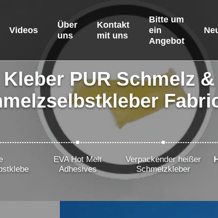
Bitte um
Über
Kontakt
Videos
ein
Neu
uns
mit uns
Angebot
 Kleber PUR Schmelz &
melzselbstkleber Fabri
e
EVA Hot Melt
Verpackender heißer
bstklebe
Adhesives
Schmelzkleber