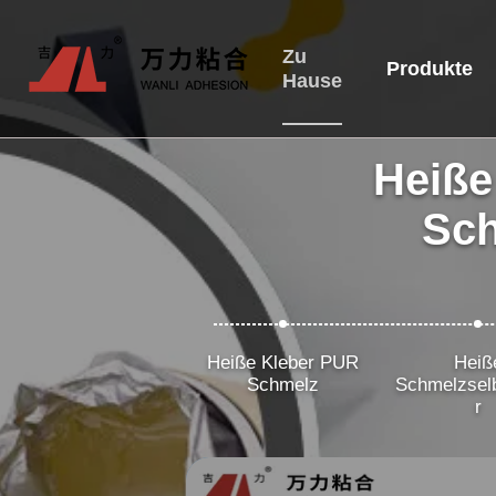
Zu
Produkte
Hause
Heiße
Sch
Heiße Kleber PUR
Heiß
Schmelz
Schmelzsel
r