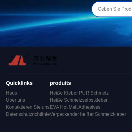
Quicklinks
produits
Haus
Heiße Kleber PUR Schmelz
Über uns
Heiße Schmelzselbstkleber
Kontaktieren Sie uns
EVA Hot Melt Adhesives
Datenschutzrichtlinie
Verpackender heißer Schmelzkleber