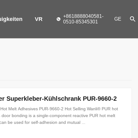
+8618888040581-
igkeiten
VR
GE
0510-85345301
er Superkleber-Kühlschrank PUR-9660-2
g Hot Melt Adhesives PUR-9660-2 Hot Selling Wanli® PUR hot
s door bonding is a single-component reactive PUR hot melt
an be used for self-adhesion and mutual ...