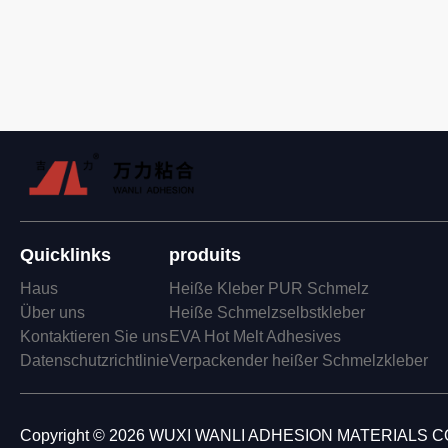
Quicklinks
produits
Haus
Heiße Kleber PUR Schmelz
Über uns
Heiße Schmelzselbstkleber
Kontaktieren Sie uns
EVA Hot Melt Adhesives
Datenschutzrichtlinie
Verpackender heißer Schmelzkleber
Copyright © 2026 WUXI WANLI ADHESION MATERIALS CO., 