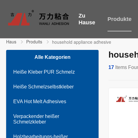
Zu
Produkte
Hause
Haus
Produits
household appliance adhesive
househ
Alle Kategorien
17
Items Fou
Heiße Kleber PUR Schmelz
Heiße Schmelzselbstkleber
EVA Hot Melt Adhesives
Verpackender heißer
Schmelzkleber
Holzbearbeitungs-heißer