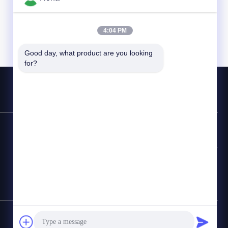
4:04 PM
Good day, what product are you looking 
for?
Kontakt-Hotline
+8618888040581-0510-85345301
E-Mail
rona@pur-hotmeltadhesives.com
Sitemap