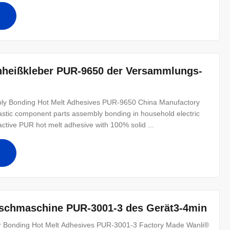
nheißkleber PUR-9650 der Versammlungs-
bly Bonding Hot Melt Adhesives PUR-9650 China Manufactory
stic component parts assembly bonding in household electric
ctive PUR hot melt adhesive with 100% solid ...
aschmaschine PUR-3001-3 des Gerät3-4min
er Bonding Hot Melt Adhesives PUR-3001-3 Factory Made Wanli®