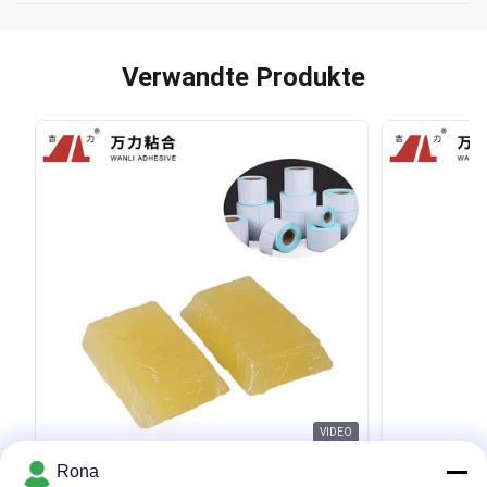
Verwandte Produkte
VIDEO
Rona
Thermopapier-Aufkleber heiße
Helle besch